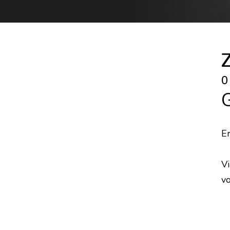
0
Er
Vi
vo