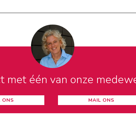
ct met één van onze medew
L ONS
MAIL ONS