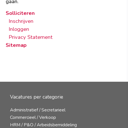
gaan.
Solliciteren
Inschrijven
Inloggen
Privacy Statement
Sitemap
Vacatures per categorie
Administratief / Secretarieel
Commercieel / Verkoop
HRM / P&O / Arbeidsbemiddeling